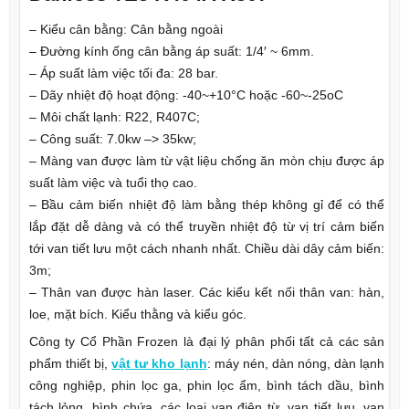
– Kiểu cân bằng: Cân bằng ngoài
– Đường kính ống cân bằng áp suất: 1/4′ ~ 6mm.
– Áp suất làm việc tối đa: 28 bar.
– Dãy nhiệt độ hoạt động: -40~+10°C hoặc -60~-25oC
– Môi chất lạnh: R22, R407C;
– Công suất: 7.0kw –> 35kw;
– Màng van được làm từ vật liệu chống ăn mòn chịu được áp
suất làm việc và tuổi thọ cao.
– Bầu cảm biến nhiệt độ làm bằng thép không gỉ để có thể
lắp đặt dễ dàng và có thể truyền nhiệt độ từ vị trí cảm biến
tới van tiết lưu một cách nhanh nhất. Chiều dài dây cảm biến:
3m;
– Thân van được hàn laser. Các kiểu kết nối thân van: hàn,
loe, mặt bích. Kiểu thằng và kiểu góc.
Công ty Cổ Phần Frozen là đại lý phân phối tất cả các sản
phẩm thiết bị,
vật tư kho lạnh
: máy nén, dàn nóng, dàn lạnh
công nghiệp, phin lọc ga, phin lọc ẩm, bình tách dầu, bình
tách lỏng, bình chứa, các loại van điện từ, van tiết lưu, van