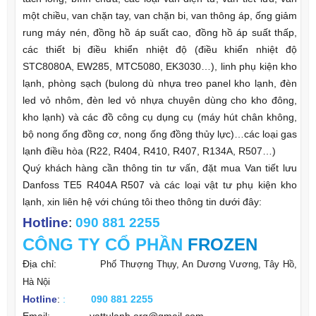
một chiều, van chặn tay, van chặn bi, van thông áp, ống giảm
rung máy nén, đồng hồ áp suất cao, đồng hồ áp suất thấp,
các thiết bị điều khiển nhiệt độ (điều khiển nhiệt độ
STC8080A, EW285, MTC5080, EK3030…), linh phụ kiện kho
lạnh, phòng sạch (bulong dù nhựa treo panel kho lạnh, đèn
led vỏ nhôm, đèn led vỏ nhựa chuyên dùng cho kho đông,
kho lạnh) và các đồ công cụ dụng cụ (máy hút chân không,
bộ nong ống đồng cơ, nong ống đồng thủy lực)…các loại gas
lạnh điều hòa (R22, R404, R410, R407, R134A, R507…)
Quý khách hàng cần thông tin tư vấn, đặt mua Van tiết lưu
Danfoss TE5 R404A R507 và các loại vật tư phụ kiện kho
lạnh, xin liên hệ với chúng tôi theo thông tin dưới đây:
Hotline
:
090 881 2255
CÔNG TY
CỔ PHẦN
FROZEN
Địa chỉ:
Phố Thượng Thụy, An Dương Vương, Tây Hồ,
Hà Nội
Hotline
:
:
090 881 2255