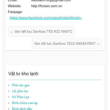
Email: vattulanh.org@gmail.com
Website: http://frozen.com.vn
Fanpage:
https://www.facebook.com/vattukholanhfrozen
←
Van tiết lưu Danfoss TE5 R22 R407C
Van tiết lưu Danfoss TE12 R404A R507
→
Vật tư kho lạnh
Phin lọc gas
Lõi phin lọc
Vỏ Phin Lọc
Bình chứa cao áp
Bình tách dầu