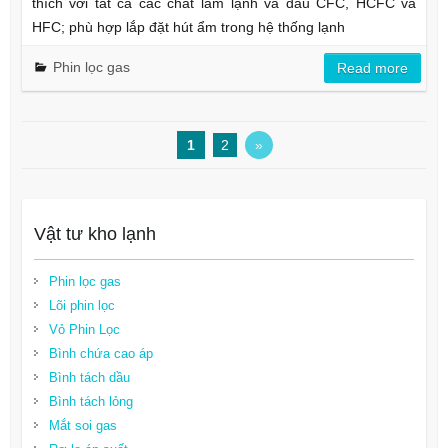
thích với tất cả các chất làm lạnh và dầu CFC, HCFC và
HFC; phù hợp lắp đặt hút ẩm trong hệ thống lạnh
Phin lọc gas
Read more
1
2
»
Vật tư kho lạnh
Phin lọc gas
Lõi phin lọc
Vỏ Phin Lọc
Bình chứa cao áp
Bình tách dầu
Bình tách lỏng
Mắt soi gas