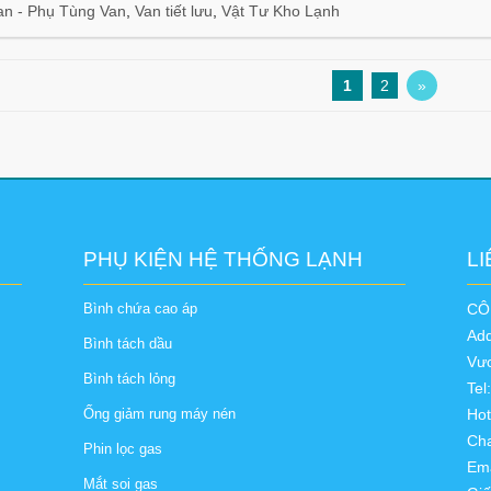
an - Phụ Tùng Van
,
Van tiết lưu
,
Vật Tư Kho Lạnh
1
2
»
PHỤ KIỆN HỆ THỐNG LẠNH
LI
Bình chứa cao áp
CÔ
Ad
Bình tách dầu
Vươ
Bình tách lỏng
Tel
Ống giảm rung máy nén
Hot
Cha
Phin lọc gas
Ema
Mắt soi gas