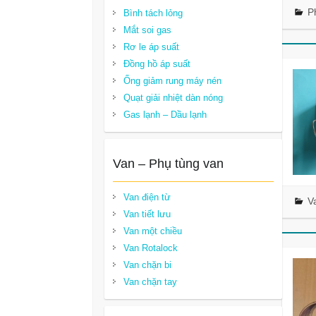
P
Bình tách lỏng
Mắt soi gas
Rơ le áp suất
Đồng hồ áp suất
Ống giảm rung máy nén
Quạt giải nhiệt dàn nóng
Gas lạnh – Dầu lạnh
Van – Phụ tùng van
Van điện từ
V
Van tiết lưu
Van một chiều
Van Rotalock
Van chặn bi
Van chặn tay