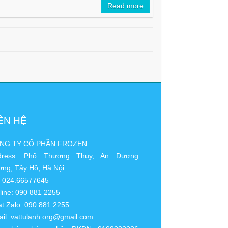
Read more
ÊN HỆ
NG TY CỔ PHẦN FROZEN
dress: Phố Thượng Thụy, An Dương
ng, Tây Hồ, Hà Nội.
: 024.66577645
line: 090 881 2255
t Zalo:
090 881 2255
il:
vattulanh.org@gmail.com