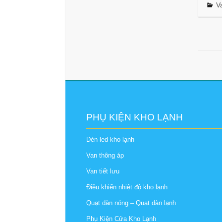
V
PHỤ KIỆN KHO LẠNH
Đèn led kho lạnh
Van thông áp
Van tiết lưu
Điều khiển nhiệt độ kho lạnh
Quạt dàn nóng – Quạt dàn lạnh
Phụ Kiện Cửa Kho Lạnh