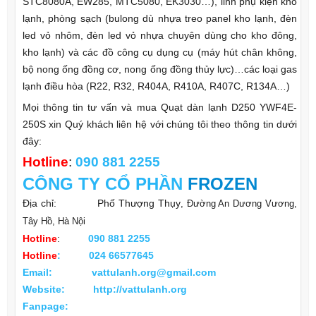
STC8080A, EW285, MTC5080, EK3030…), linh phụ kiện kho
lạnh, phòng sạch (bulong dù nhựa treo panel kho lạnh, đèn
led vỏ nhôm, đèn led vỏ nhựa chuyên dùng cho kho đông,
kho lạnh) và các đồ công cụ dụng cụ (máy hút chân không,
bộ nong ống đồng cơ, nong ống đồng thủy lực)…các loại gas
lạnh điều hòa (R22, R32, R404A, R410A, R407C, R134A…)
Mọi thông tin tư vấn và mua Quạt dàn lạnh D250 YWF4E-
250S xin Quý khách liên hệ với chúng tôi theo thông tin dưới
đây:
Hotline
:
090 881 2255
CÔNG TY
CỔ PHẦN
FROZEN
Địa chỉ: Phố Thượng Thụy
, Đường An Dương Vương,
Tây Hồ, Hà Nội
Hotline
:
090 881 2255
Hotline
:
024 66577645
Email: vattulanh.org@gmail.com
Website: http://vattulanh.org
Fanpage: