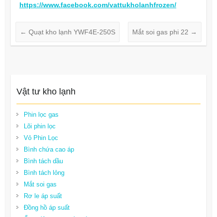
https://www.facebook.com/vattukholanhfrozen/
←
Quạt kho lạnh YWF4E-250S
Mắt soi gas phi 22
→
Vật tư kho lạnh
Phin lọc gas
Lõi phin lọc
Vỏ Phin Lọc
Bình chứa cao áp
Bình tách dầu
Bình tách lỏng
Mắt soi gas
Rơ le áp suất
Đồng hồ áp suất