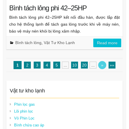
Bình tách lỏng phi 42–25HP
Bình tách lỏng phi 42–25HP kết nối đầu hàn, được lắp đặt
cho hệ thống lạnh để tách gas lỏng trước khi về máy nén,
bảo vệ máy nén khỏi bị lỏng xâm nhập.
Bình tách lỏng
,
Vật Tư Kho Lạnh
Read more
1
2
3
4
5
...
10
20
...
»
»»
Vật tư kho lạnh
Phin lọc gas
Lõi phin lọc
Vỏ Phin Lọc
Bình chứa cao áp