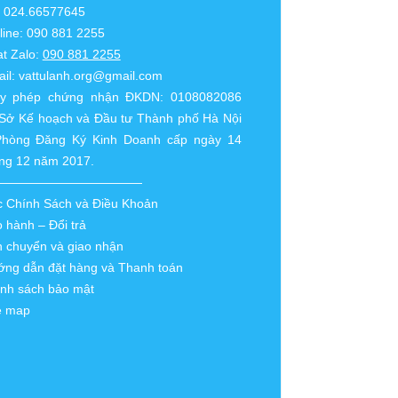
: 024.66577645
line: 090 881 2255
t Zalo:
090 881 2255
il:
vattulanh.org@gmail.com
ấy phép chứng nhận ĐKDN: 0108082086
Sở Kế hoạch và Đầu tư Thành phố Hà Nội
Phòng Đăng Ký Kinh Doanh cấp ngày 14
ng 12 năm 2017.
————————————
 Chính Sách và Điều Khoản
 hành – Đổi trả
 chuyển và giao nhận
ng dẫn đặt hàng và Thanh toán
nh sách bảo mật
e map