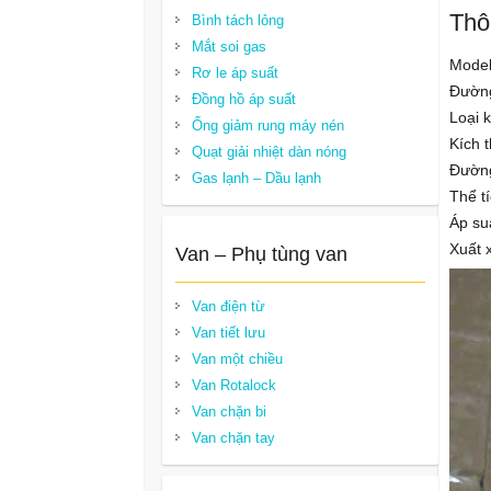
Thô
Bình tách lỏng
Mắt soi gas
Model
Rơ le áp suất
Đường
Đồng hồ áp suất
Loại k
Ống giảm rung máy nén
Kích 
Quạt giải nhiệt dàn nóng
Đường
Gas lạnh – Dầu lạnh
Thể tí
Áp suấ
Xuất 
Van – Phụ tùng van
Van điện từ
Van tiết lưu
Van một chiều
Van Rotalock
Van chặn bi
Van chặn tay