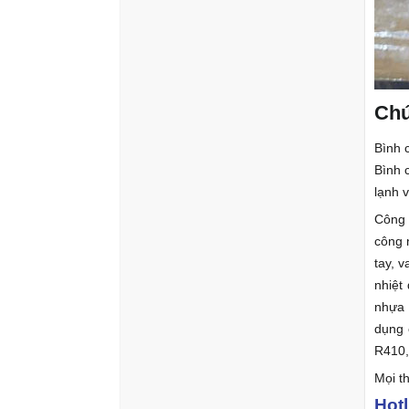
Chứ
Bình 
Bình 
lạnh v
Công 
công n
tay, 
nhiệt
nhựa 
dụng 
R410,
Mọi th
Hotl