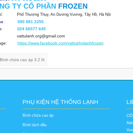
NG TY
CỔ PHẦN
FROZEN
 chỉ:
Phố Thượng Thụy, An Dương Vương, Tây Hồ, Hà Nội
ne
:
090 881 2255
ne
:
024 66577 645
l: vattulanh.org@gmail.com
page:
https://www.facebook.com/vattukholanhfrozen
Bình chứa cao áp 3.2 lít
PHỤ KIỆN HỆ THỐNG LẠNH
LI
Bình chứa cao áp
CÔ
Ad
Bình tách dầu
Vươ