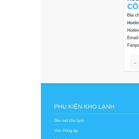
CÔ
Địa
Hotli
Hotli
Emai
Fan
←
PHỤ KIỆN KHO LẠNH
Đèn led kho lạnh
Van thông áp