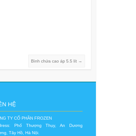
Bình chứa cao áp 5.5 lít
→
ÊN HỆ
NG TY CỔ PHẦN FROZEN
dress: Phố Thượng Thụy, An Dương
ng, Tây Hồ, Hà Nội.