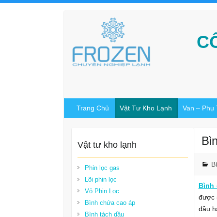
C
Trang Chủ
Vật Tư Kho Lạnh
Van – Phụ
Bìn
Vật tư kho lạnh
B
Phin lọc gas
Lõi phin lọc
Bình 
Vỏ Phin Lọc
được 
Bình chứa cao áp
đầu h
Bình tách dầu