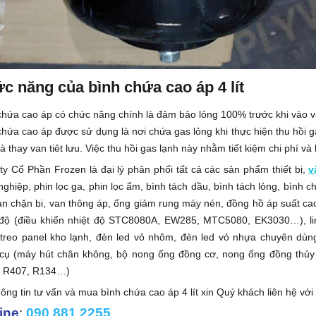
c năng của bình chứa cao áp 4 lít
chứa cao áp có chức năng chính là đảm bảo lỏng 100% trước khi vào van
chứa cao áp được sử dụng là nơi chứa gas lỏng khi thực hiện thu hồi ga
à thay van tiêt lưu. Việc thu hồi gas lạnh này nhằm tiết kiệm chi phí v
ty Cổ Phần Frozen là đại lý phân phối tất cả các sản phẩm thiết bị,
v
ghiệp, phin lọc ga, phin lọc ẩm, bình tách dầu, bình tách lỏng, bình ch
van chặn bi, van thông áp, ống giảm rung máy nén, đồng hồ áp suất cao,
 độ (điều khiển nhiệt độ STC8080A, EW285, MTC5080, EK3030…), lin
treo panel kho lạnh, đèn led vỏ nhôm, đèn led vỏ nhựa chuyên dùn
cụ (máy hút chân không, bộ nong ống đồng cơ, nong ống đồng thủy 
 R407, R134…)
ông tin tư vấn và mua bình chứa cao áp 4 lít xin Quý khách liên hệ với 
ine
:
090 881 2255