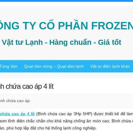
ÔNG TY CỔ PHẦN FROZE
Vật tư Lạnh - Hàng chuẩn - Giá tốt
 Tùng Van
Quạt dàn nóng – Quạt dàn lạnh
Vật tư điện lạnh khác
h chứa cao áp 4 lít
ình chứa cao áp
chứa cao áp 4 lít
(Bình chứa cao áp 3Hp 5HP) được thiết kế để làm 
sơn tĩnh điện chắc chắn cho khả năng chống ăn mòn cao; Bình chứa ca
àn, phù hợp lắp đặt cho hệ thống lạnh công nghiệp.