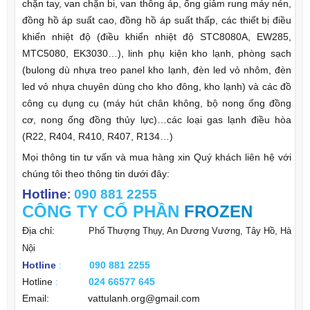
chặn tay, van chặn bi, van thông áp, ống giảm rung máy nén,
đồng hồ áp suất cao, đồng hồ áp suất thấp, các thiết bị điều
khiển nhiệt độ (điều khiển nhiệt độ STC8080A, EW285,
MTC5080, EK3030…), linh phụ kiện kho lạnh, phòng sạch
(bulong dù nhựa treo panel kho lạnh, đèn led vỏ nhôm, đèn
led vỏ nhựa chuyên dùng cho kho đông, kho lạnh) và các đồ
công cụ dụng cụ (máy hút chân không, bộ nong ống đồng
cơ, nong ống đồng thủy lực)…các loại gas lạnh điều hòa
(R22, R404, R410, R407, R134…)
Mọi thông tin tư vấn và mua hàng xin Quý khách liên hệ với
chúng tôi theo thông tin dưới đây:
Hotline
:
090 881 2255
CÔNG TY
CỔ PHẦN
FROZEN
Địa chỉ:
Phố Thượng Thụy, An Dương Vương, Tây Hồ, Hà
Nội
Hotline
:
090 881 2255
Hotline
:
024 66577 645
Email: vattulanh.org@gmail.com