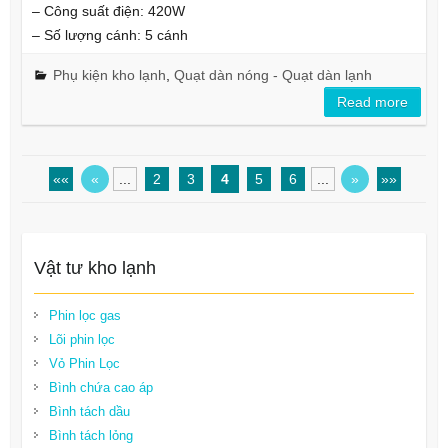
– Công suất điện: 420W
– Số lượng cánh: 5 cánh
Phụ kiện kho lạnh
,
Quạt dàn nóng - Quạt dàn lạnh
Read more
««
«
...
2
3
4
5
6
...
»
»»
Vật tư kho lạnh
Phin lọc gas
Lõi phin lọc
Vỏ Phin Lọc
Bình chứa cao áp
Bình tách dầu
Bình tách lỏng