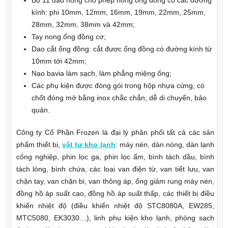
kính: phi 10mm, 12mm, 16mm, 19mm, 22mm, 25mm,
28mm, 32mm, 38mm và 42mm;
Tay nong ống đồng cơ;
Dao cắt ống đồng: cắt được ống đồng có đường kính từ
10mm tới 42mm;
Nạo bavia làm sạch, làm phẳng miệng ống;
Các phụ kiện được đóng gói trong hộp nhựa cứng, có
chốt đóng mở bằng inox chắc chắn, dễ di chuyển, bảo
quản.
Công ty Cổ Phần Frozen là đại lý phân phối tất cả các sản
phẩm thiết bị,
vật tư kho lạnh
: máy nén, dàn nóng, dàn lạnh
công nghiệp, phin lọc ga, phin lọc ẩm, bình tách dầu, bình
tách lỏng, bình chứa, các loại van điện từ, van tiết lưu, van
chặn tay, van chặn bi, van thông áp, ống giảm rung máy nén,
đồng hồ áp suất cao, đồng hồ áp suất thấp, các thiết bị điều
khiển nhiệt độ (điều khiển nhiệt độ STC8080A, EW285,
MTC5080, EK3030…), linh phụ kiện kho lạnh, phòng sạch