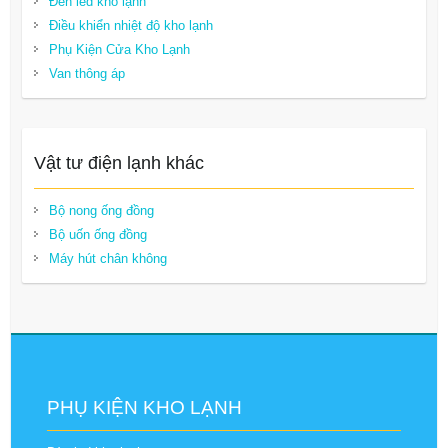
Đèn led kho lạnh
Điều khiển nhiệt độ kho lạnh
Phụ Kiện Cửa Kho Lạnh
Van thông áp
Vật tư điện lạnh khác
Bộ nong ống đồng
Bộ uốn ống đồng
Máy hút chân không
PHỤ KIỆN KHO LẠNH