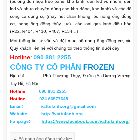
(bulong dù nhựa treo panel kho lạnh, đèn led vỏ nhôm, đèn
led vỏ nhựa chuyên dùng cho kho đông, kho lạnh) và các đồ
công cụ dụng cụ (máy hút chân không, bộ nong ống đồng
cơ, nong ống đồng thủy lực)…các loại gas lạnh điều hòa
(R22, R404, R410, R407, R134…)
Mọi thông tin tư vấn và đặt mua bộ nong ống đồng cơ, xin
Quý khách liên hệ với chúng tôi theo thông tin dưới đây:
Hotline
:
090 881 2255
CÔNG TY
CỔ PHẦN
FROZEN
Địa chỉ: Phố Thượng Thụy
, Đường An Dương Vương,
Tây Hồ, Hà Nội
Hotline
:
090 881 2255
Hotline
:
024 66577645
Email: vattulanh.org@gmail.com
Website: http://vattulanh.org
Fanpage:
https://www.facebook.com/vattulanh.org/
←
Bộ nong ống đồng thủy lực